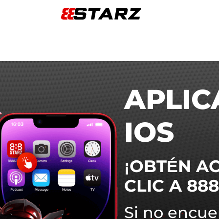
APLIC
IOS
¡OBTÉN A
CLIC
A
888
Si no encuen