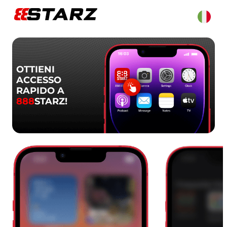
OTTIENI
ACCESSO
RAPIDO A
888
STARZ!